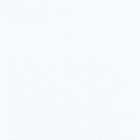
Amerikaner lernen das Allgäu kennen
Kürzlich war eine Gruppe von neun amerikanischen
Studenten des Joliet Junior College (JJC) gemeinsam mit
zwei Lehrkräften zu Gast an der BS1 Kempten. Ein zentraler
Bestandteil des Programms war die Zusammenarbeit mit
unseren Schülerinnen und Schülern. Unter Anleitung der
deutschen Berufsschüler entwickelten die deutsch-
amerikanischen Teams gemeinsam einen Flaschenöffner. Die
Ergebnisse wurden am Computer mit CAD-Programmen
erstellt und anschließend mit dem 3D-Drucker gedruckt.
Jeder amerikanische Teilnehmer konnte so ein persönliches