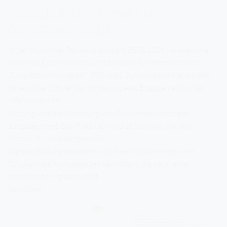
Profilschule für Informatik und
Zukunftstechnologien
In der Münchner Residenz fand am 26.09.2024 die feierliche
Verleihung des Prädikats „Profilschule für Informatik und
Zukunftstechnologien“ (PIZ) statt. Zum zweiten Mal werden
bayerische Schulen für ihr besonderes Engagement in der
informatischen
Bildung und der Förderung von Zukunftstechnologien
ausgezeichnet. Das Prädikat würdigt Schulen, die sich
intensiv für eine zeitgemäße
Digitale Bildung einsetzen und ihren Schülerinnen und
Schülern die Kompetenzen vermitteln, die sie in einer
zunehmend digitalen Welt
benötigen.