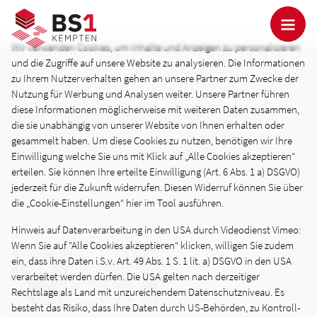
Wir verwenden Cookies, um Inhalte und Anzeigen zu personalisieren
Technik, Tüfteln, Teamgeist - Wenn
und die Zugriffe auf unsere Website zu analysieren. Die Informationen
zu Ihrem Nutzerverhalten gehen an unsere Partner zum Zwecke der
Schüler zu Erfindern werden
Nutzung für Werbung und Analysen weiter. Unsere Partner führen
diese Informationen möglicherweise mit weiteren Daten zusammen,
Schüler der Technikerschule für Mechatronik in Kempten
die sie unabhängig von unserer Website von Ihnen erhalten oder
entwickeln in Teams eigene technische Projekte – von der
gesammelt haben. Um diese Cookies zu nutzen, benötigen wir Ihre
Idee bis zum funktionierenden Prototyp. Nach über 250
Einwilligung welche Sie uns mit Klick auf „Alle Cookies akzeptieren“
Arbeitsstunden entstehen kreative und beeindruckende
erteilen. Sie können Ihre erteilte Einwilligung (Art. 6 Abs. 1 a) DSGVO)
Ergebnisse, die beim Präsentationstag gezeigt werden.
jederzeit für die Zukunft widerrufen. Diesen Widerruf können Sie über
die „Cookie-Einstellungen“ hier im Tool ausführen.
Allgäuer Zeitung, 22.04.2026
Hinweis auf Datenverarbeitung in den USA durch Videodienst Vimeo:
Wenn Sie auf "Alle Cookies akzeptieren“ klicken, willigen Sie zudem
ein, dass ihre Daten i.S.v. Art. 49 Abs. 1 S. 1 lit. a) DSGVO in den USA
verarbeitet werden dürfen. Die USA gelten nach derzeitiger
Rechtslage als Land mit unzureichendem Datenschutzniveau. Es
besteht das Risiko, dass Ihre Daten durch US-Behörden, zu Kontroll-