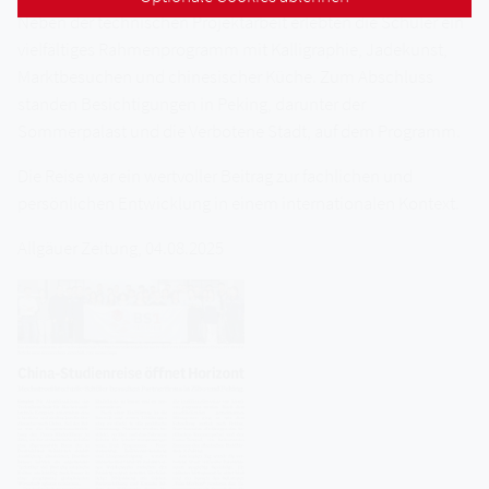
Neben der technischen Projektarbeit erlebten die Schüler ein
vielfältiges Rahmenprogramm mit Kalligraphie, Jadekunst,
Marktbesuchen und chinesischer Küche. Zum Abschluss
standen Besichtigungen in Peking, darunter der
Sommerpalast und die Verbotene Stadt, auf dem Programm.
Die Reise war ein wertvoller Beitrag zur fachlichen und
persönlichen Entwicklung in einem internationalen Kontext.
Allgäuer Zeitung, 04.08.2025