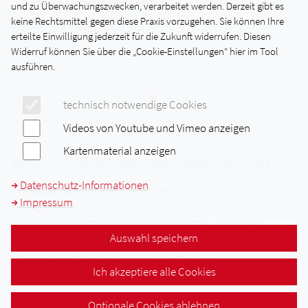
und zu Überwachungszwecken, verarbeitet werden. Derzeit gibt es
keine Rechtsmittel gegen diese Praxis vorzugehen. Sie können Ihre
erteilte Einwilligung jederzeit für die Zukunft widerrufen. Diesen
Widerruf können Sie über die „Cookie-Einstellungen“ hier im Tool
ausführen.
technisch notwendige Cookies
Videos von Youtube und Vimeo anzeigen
China-Studienreise öffnet Horizont
Kartenmaterial anzeigen
Studienreise der Technikerschule Kempten nach China
Datenschutz-Informationen
Die Abschlussklasse der Technikerschule für
Impressum
Mechatroniktechnik Kempten besuchte im Rahmen einer
Studienreise die Firma Rhein-Köster in Zibo, China. Im
Auswahl speichern
Mittelpunkt standen ein gemeinsames Projekt mit
chinesischen Auszubildenden – der Bau und die
Ich akzeptiere alle Cookies
Programmierung fernsteuerbarer Modellautos – sowie ein
intensiver kultureller Austausch.
Optionale Cookies ablehnen