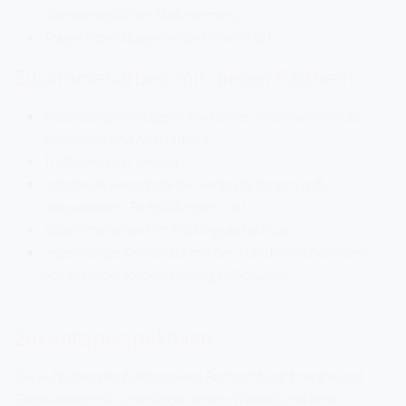
überbetrieblichen Maßnahmen)
Träger Arbeitsbegleitende Hilfen (AbH)
Zusammenarbeit mit diesen Partnern
Ausbildersprechtage mit aktuellen Informationen zu
Unterricht und Ausstattung
Treffen mit der Innung
informelle Gespräche bei Veranstaltungen (z.B.
Hausmessen, Fortbildungen u.a.)
Zusammenarbeit im Prüfungsausschuss
regelmäßige Telefonate mit den Handwerksbetrieben,
vor allem bei förderbedürftigen Schülern.
Zukunftsperspektiven
Die Aufgaben des Elektronikers Fachrichtung Energie und
Gebäudetechnik unterliegen einem Wandel und einer