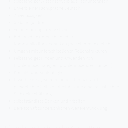
selbständiger Wissenserwerb aus Fachunterlagen
Erwerb einer Fachsprache Deutsch
Zuverlässigkeit
Selbstregulation
Verantwortungsbewusstsein
Beherrschen unterschiedlicher
Kommunikationstechniken (zwischenmenschlich)
Umgang mit unterschiedlichen Rollenstrukturen
selbständiges Finden und Anwenden von
Problemlösestrategien (problemlösendes Handeln)
Konflikt- und Kritikfähigkeit
Erwerb eines gesunden beruflichen wie auch
persönlichen Selbstwertgefühls und einer realistischen
Selbsteinschätzung
selbstständiges Denken und Arbeiten
Bereitschaft zur persönlichen Weiterentwicklung
Räumliche/technische Ausstattung