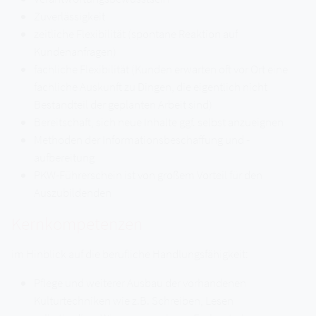
Zuverlässigkeit
zeitliche Flexibilität (spontane Reaktion auf
Kundenanfragen)
fachliche Flexibilität (Kunden erwarten oft vor Ort eine
fachliche Auskunft zu Dingen, die eigentlich nicht
Bestandteil der geplanten Arbeit sind)
Bereitschaft, sich neue Inhalte ggf. selbst anzueignen
Methoden der Informationsbeschaffung und -
aufbereitung
PKW-Führerschein ist von großem Vorteil für den
Auszubildenden
Kernkompetenzen
im Hinblick auf die berufliche Handlungsfähigkeit:
Pflege und weiterer Ausbau der vorhandenen
Kulturtechniken wie z.B. Schreiben, Lesen