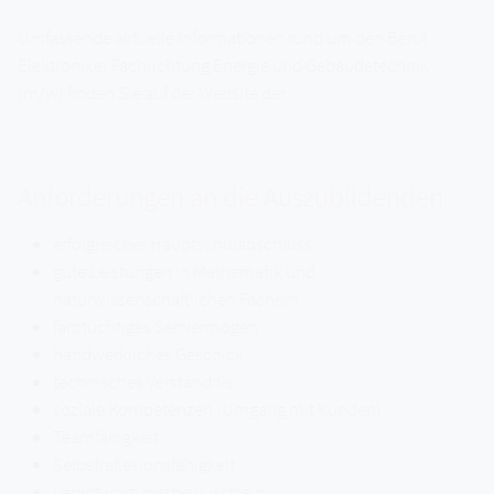
Umfassende aktuelle Informationen rund um den Beruf
Elektroniker Fachrichtung Energie und Gebäudetechnik
(m/w) finden Sie auf der Website der
Bundesagentur für
Arbeit
.
Anforderungen an die Auszubildenden
erfolgreicher Hauptschulabschluss
gute Leistungen in Mathematik und
naturwissenschaftlichen Fächern
farbtüchtiges Sehvermögen
handwerkliches Geschick
technisches Verständnis
soziale Kompetenzen (Umgang mit Kunden)
Teamfähigkeit
Selbstreflexionsfähigkeit
Verantwortungsbewusstsein