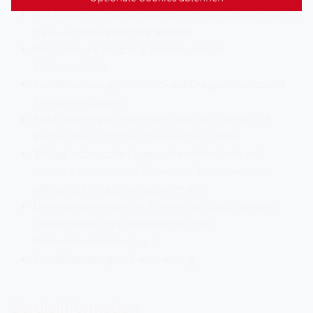
Installations-, Instandhaltungs- und Wartungsarbeiten in
Haus- und Gewerbeinstallationen
Wegbereitung der Energiewende und der
Elektromobilität
Kundenberatung im Hinblick auf Energieeffizienz und
Energieeinsparung
Positionierung als Fachmann/frau bei Themen wie
Photovoltaik und (Energie)Speichersysteme
Bindeglied zwischen klassischem Handwerk und
Industrie (Handwerker führen in Industriebetrieben
oftmals die Installationsarbeiten aus)
Umsetzende Person bei Themen der Digitalisierung
(Smart Home, IPTV, Bussysteme in der
Gebäudeautomation u.a.)
Kundenberatung und -einweisung
Berufsinformation