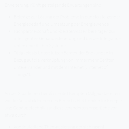
Erweiterung. Künftige steigende Erwartungen sind:
Beiträge zur Lösung der Probleme in puncto steigender
Energiebedarf und Umsetzung der Energiewende
Fachpartnerschaft und -beraterwissen bei Fragen zur
intelligenten Gebäudesteuerung und bei der Integration
unterschiedlicher Systeme
Tätigkeit als Unterstützer/Berater der Endkunden in
Bezug auf die Verknüpfung von immer mehr Geräten
untereinander und mit dem Internet („Internet of
Things“).
An der Staatlichen Berufsschule I Kempten (Allgäu) bereiten
wir die Auszubildenden des Bereichs Elektroniker für Energie
und Gebäudetechnik auf diese veränderten Ansprüche vor,
etwa durch:
kontinuierliche Thematisierung der sich rasant