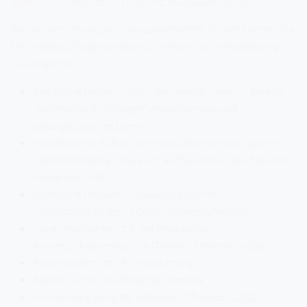
Bei der Vermittlung von praxisorientiertem Wissen können die
Lehrkräfte auf folgende räumliche/technische Ausstattung
zurückgreifen:
praktische Messeinrichtungen ermöglichen im Bereich
„elektrische Grundlagen“ entdeckendes und
selbstgesteuertes Lernen
realitätsnaher Aufbau von Installationsschaltungen mit
Standardmaterial, das auch auf Baustellen des Betriebes
verwendet wird
praktische Projekte in Steuerungstechnik
(Schützschaltungen, LOGO, Frequenzumrichter)
hoher Praxisanteil, z.B. bei Photovoltaik,
Kommunikationstechnik (Telefon, Antenne, Indoor)
Raumtandems mit PC-Ausstattung
Beamer und Elmo-Presenter-Kamera
Verwendung gängiger Software (Office365, LOGO!,