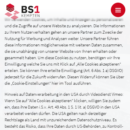
Wir verwenden Cookies, um Inhalte und Anzeigen zu personalisieren
und die Zugriffe auf unsere Website zu analysieren. Die Informationen
zu Ihrem Nutzerverhalten gehen an unsere Partner zum Zwecke der
Nutzung für Werbung und Analysen weiter. Unsere Partner führen
diese Informationen möglicherweise mit weiteren Daten zusammen,
die sie unabhängig von unserer Website von Ihnen erhalten oder
gesammelt haben. Um diese Cookies zu nutzen, benötigen wir Ihre
Einwilligung welche Sie uns mit Klick auf „Alle Cookies akzeptieren“
erteilen. Sie können Ihre erteilte Einwilligung (Art. 6 Abs. 1 a) DSGVO)
jederzeit für die Zukunft widerrufen. Diesen Widerruf können Sie über
die „Cookie-Einstellungen“ hier im Tool ausführen.
Hinweis auf Datenverarbeitung in den USA durch Videodienst Vimeo:
Wenn Sie auf "Alle Cookies akzeptieren“ klicken, willigen Sie zudem
ein, dass ihre Daten i.S.v. Art. 49 Abs. 1 S. 1 lit. a) DSGVO in den USA
verarbeitet werden dürfen. Die USA gelten nach derzeitiger
Rechtslage als Land mit unzureichendem Datenschutzniveau. Es
besteht das Risiko, dass Ihre Daten durch US-Behörden, zu Kontroll-