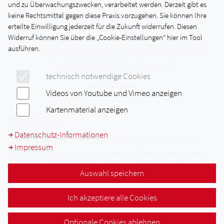
und zu Überwachungszwecken, verarbeitet werden. Derzeit gibt es
keine Rechtsmittel gegen diese Praxis vorzugehen. Sie können Ihre
erteilte Einwilligung jederzeit für die Zukunft widerrufen. Diesen
Widerruf können Sie über die „Cookie-Einstellungen“ hier im Tool
Elektroniker Fachrichtung Energie und
ausführen.
Gebäudetechnik (m/w/d)
technisch notwendige Cookies
Videos von Youtube und Vimeo anzeigen
Kartenmaterial anzeigen
Ausbildung
Datenschutz-Informationen
Die Ausbildung im Berufsfeld Elektroniker Fachrichtung
Impressum
Energie und Gebäudetechnik findet im Rahmen der dualen
Ausbildung statt, d.h. die Ausbildung erfolgt an zwei
Auswahl speichern
Lernorten, dem Ausbildungsbetrieb und der Berufsschule.
Ich akzeptiere alle Cookies
Arbeitsstätten und Tätigkeitsbereiche
Betriebe des Elektrotechniker-Handwerks
Optionale Cookies ablehnen