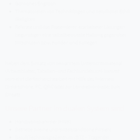
fachliches Englisch
Thematisieren von Technikfolgen und beruflicher Ethik
(Religion)
Referate und das Präsentieren erarbeiteter Lösungen
begünstigen eine selbstbewusste Haltung gegenüber
Mitschülern bzw. Kunden und Kollegen
Neben dem Einsatz von bewährtem Unterrichtsmaterial
(Arbeitsblätter, Tabellen- und Fachkundebuch) kommt
vermehrt die Recherchearbeit mit Hilfe des Internets
(Smartphone, PC, QR-Codes zur Lernzielkontrolle) zum
Einsatz.
Unsere Partner im dualen System sind
Handwerkskammer (HWK)
Betriebe (kleine und mittelständische Firmen)
BerufsTechnologieZentrum (BTZ – Träger der