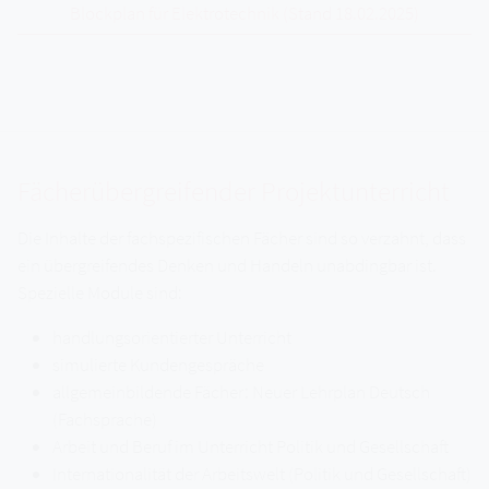
Blockplan für Elektrotechnik (Stand 18.02.2025)
Fächerübergreifender Projektunterricht
Die Inhalte der fachspezifischen Fächer sind so verzahnt, dass
ein übergreifendes Denken und Handeln unabdingbar ist.
Spezielle Module sind:
handlungsorientierter Unterricht
simulierte Kundengespräche
allgemeinbildende Fächer: Neuer Lehrplan Deutsch
(Fachsprache)
Arbeit und Beruf im Unterricht Politik und Gesellschaft
Internationalität der Arbeitswelt (Politik und Gesellschaft)