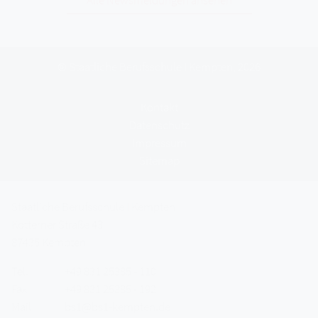
© Staatliche Berufsschule I Kempten, 2026
Kontakt
Datenschutz
Impressum
Sitemap
Staatliche Berufsschule I Kempten
Kotterner Straße 43
87435 Kempten
Tel.
+49 831 25385 - 110
Fax
+49 831 25385 - 192
Mail
bs1
@
bs1-kempten
.
de