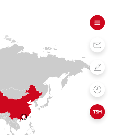
Kontakt
Formulare
WebUntis