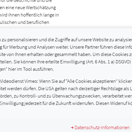
 für die Geschichte und die
ten eine neue Wertschätzung
wird ihnen hoffentlich lange in
hulischen und beruflichen
u personalisieren und die Zugriffe auf unsere Website zu analysie
r Allgäuer Druckwerkstatt für
 für Werbung und Analysen weiter. Unsere Partner führen diese In
te von Ihnen erhalten oder gesammelt haben. Um diese Cookies zu 
teilen. Sie können Ihre erteilte Einwilligung (Art. 6 Abs. 1 a) DSGVO)
en“ hier im Tool ausführen.
deodienst Vimeo: Wenn Sie auf "Alle Cookies akzeptieren“ klicken, 
arbeitet werden dürfen. Die USA gelten nach derzeitiger Rechtslage 
hörden, zu Kontroll- und zu Überwachungszwecken, verarbeitet werd
 Einwilligung jederzeit für die Zukunft widerrufen. Diesen Widerruf 
Kontak
Datenschutz-Informationen