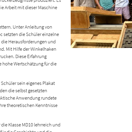
uckerzeugnisse produziert. Es
ie Arbeit mit dieser Maschine
ettern. Unter Anleitung von
c setzten die Schüler einzelne
 die Herausforderungen und
ind. Mit Hilfe der Winkelhaken
Drucken. Diese Erfahrung
ne hohe Wertschätzung für die
 Schüler sein eigenes Plakat
den die selbst gesetzten
raktische Anwendung rundete
ihre theoretischen Kenntnisse
r die Klasse MD10 lehrreich und