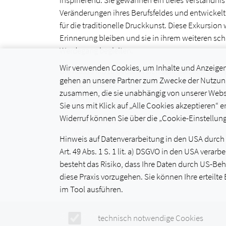
inspirierend. Sie gewannen ein tiefes Verständnis
Veränderungen ihres Berufsfeldes und entwickel
für die traditionelle Druckkunst. Diese Exkursion 
Erinnerung bleiben und sie in ihrem weiteren sc
Werdegang begleiten.
Wir verwenden Cookies, um Inhalte und Anzeigen z
Die Klasse MD10 bedankt sich sehr herzlich bei de
gehen an unsere Partner zum Zwecke der Nutzung
diese Erfahrung!
zusammen, die sie unabhängig von unserer Websi
Sie uns mit Klick auf „Alle Cookies akzeptieren“ er
Widerruf können Sie über die „Cookie-Einstellung
alle Nachrichten
Hinweis auf Datenverarbeitung in den USA durch Vi
Art. 49 Abs. 1 S. 1 lit. a) DSGVO in den USA ver
besteht das Risiko, dass Ihre Daten durch US-Be
diese Praxis vorzugehen. Sie können Ihre erteilte
im Tool ausführen.
© Staatliche Berufsschule I Kempten, 2026
technisch notwendige Cookies