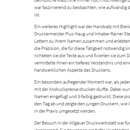
befindliche Maschine immer noch hochwertige Dr
war faszinierend zu beobachten, wie aufwändig d
ist.
Ein weiteres Highlight war der Handsatz mit Bleil
Druckermeister Pius Haug und Inhaber Rainer Ste
Lettern zu ihrem Namen zusammen und erlebten
die Präzision, die für diese Tätigkeit notwendig s
richteten sie die Texte aus und fixierten sie zum 
vermittelte ihnen ein tieferes Verständnis und ei
handwerklichen Aspekte des Druckens.
Ein besonders aufregender Moment war, als jeder
mit der Andruckpresse drucken durfte. Dabei wur
Namen eingefügt und 3-farbig gedruckt. Diese p
den Tag ab und zeigte den jungen Druckern, wie 
in der Praxis umgesetzt werden.
Der Besuch in der Allgäuer Druckwerkstatt war fü