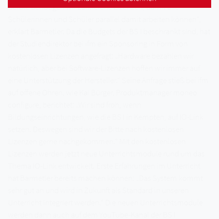
Geräte benötigen wir zahlreiche Lizenzen, damit alle
Schülerinnen und Schüler parallel damit arbeiten können“,
erklärt Barmetler. Da die Budgets der BS I beschränkt sind, hat
der Studiendirektor bei ifm ein Sponsoring in Form von
kostenlosen Lizenzen angefragt: „Hardware bezahlen wir
natürlich, aber bei Software-Lizenzen hoffen wir immer auf
eine Unterstützung der Hersteller.“ Seine Anfrage stieß bei ifm
auf offene Ohren, wie Kai Bürger, Produktmanager moneo
configure, berichtet: „Wir sind froh, wenn
Bildungseinrichtungen, wie die BS I in Kempten, auf IO-Link
setzen. Deswegen sind wir der Bitte nach kostenlosen
Lizenzen gerne nachgekommen.“ Mit den kostenlosen
Lizenzen werden jetzt neue Unterrichtsmodule rund um das
Thema IO-Link entwickelt. Erste Erfahrungen im Unterricht
hat Barmetler bereits machen können: „Das System kommt
sehr gut an und wird in Zukunft als Standard in unseren
Unterricht integriert werden.“ Die neuen Unterrichtsmodule
werden dann auch auf dem YouTube-Kanal der BS I