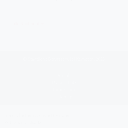
alle Nachrichten
© Staatliche Berufsschule I Kempten, 2026
Kontakt
Datenschutz
Impressum
Sitemap
Staatliche Berufsschule I Kempten
Kotterner Straße 43