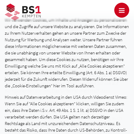
Wir verwenden Cookies, um Inhalte und Anzeigen zu personalisieren
Die Berufsschule I Kempten setzt auf IO-
und die Zugriffe auf unsere Website zu analysieren. Die Informationen
zu Ihrem Nutzerverhalten gehen an unsere Partner zum Zwecke der
Link und moneo
Nutzung für Werbung und Analysen weiter. Unsere Partner führen
diese Informationen möglicherweise mit weiteren Daten zusammen,
Freitag, 08.04.2022
die sie unabhängig von unserer Website von Ihnen erhalten oder
gesammelt haben. Um diese Cookies zu nutzen, benötigen wir Ihre
Den Nachwuchs in technischen Berufen kompetent
Einwilligung welche Sie uns mit Klick auf „Alle Cookies akzeptieren“
auszubilden, ist das Ziel der Staatlichen Berufsschule I (BS I)
erteilen. Sie können Ihre erteilte Einwilligung (Art. 6 Abs. 1 a) DSGVO)
Kempten. Um im Bereich Elektronik die innovative
jederzeit für die Zukunft widerrufen. Diesen Widerruf können Sie über
Technologie IO-Link zu unterrichten, setzt die Schule auf
die „Cookie-Einstellungen“ hier im Tool ausführen.
Komponenten von ifm. Das Unternehmen stellt dazu
Hinweis auf Datenverarbeitung in den USA durch Videodienst Vimeo:
kostenlose Lizenzen der Parametriersoftware moneo
Wenn Sie auf "Alle Cookies akzeptieren“ klicken, willigen Sie zudem
configure zur Verfügung.
ein, dass ihre Daten i.S.v. Art. 49 Abs. 1 S. 1 lit. a) DSGVO in den USA
verarbeitet werden dürfen. Die USA gelten nach derzeitiger
„Wir sind stets darauf bedacht, in unserem Unterricht auch
Rechtslage als Land mit unzureichendem Datenschutzniveau. Es
über den Tellerrand hinauszuschauen und neue
besteht das Risiko, dass Ihre Daten durch US-Behörden, zu Kontroll-
Technologien einzusetzen“, sagt Studiendirektor Thomas