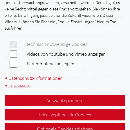
und zu Überwachungszwecken, verarbeitet werden. Derzeit gibt es
Anliegen der Fa. UPM, möglichst nachhaltig zu produzieren.
keine Rechtsmittel gegen diese Praxis vorzugehen. Sie können Ihre
erteilte Einwilligung jederzeit für die Zukunft widerrufen. Diesen
So werden neben den über 90% Altpapieranteil nur Rohstoffe
Widerruf können Sie über die „Cookie-Einstellungen“ hier im Tool
aus zertifiziertem Holzanbau aus der Umgebung verwendet.
ausführen.
Jährlich werden in Schongau über 740.000 Tonnen
Rollendruckpapiere produziert. Das entspricht rund 113 voll
technisch notwendige Cookies
beladenen Lastzügen und ca. acht beladenen
Videos von Youtube und Vimeo anzeigen
Eisenbahnwagons je Versandtag.
Kartenmaterial anzeigen
Herzlichen Dank an die Fa. UPM-Schongau für die freundliche
Aufnahme im Werk und die souveräne Führung von Frau
Datenschutz-Informationen
Sonja Reichhart.
Impressum
Auswahl speichern
Ich akzeptiere alle Cookies
Optionale Cookies ablehnen