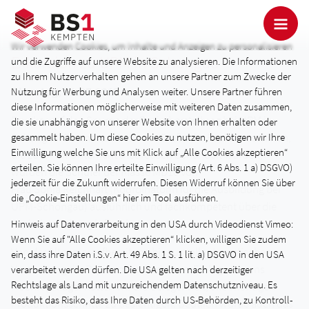
Wir verwenden Cookies, um Inhalte und Anzeigen zu personalisieren
Exkursion zu UPM in Schongau
und die Zugriffe auf unsere Website zu analysieren. Die Informationen
zu Ihrem Nutzerverhalten gehen an unsere Partner zum Zwecke der
Dienstag, 11.07.2017
Nutzung für Werbung und Analysen weiter. Unsere Partner führen
diese Informationen möglicherweise mit weiteren Daten zusammen,
Drucker auf den Spuren der Papierherstellung bei UPM in
die sie unabhängig von unserer Website von Ihnen erhalten oder
Schongau. Beeindruckt von der Größe der Papiermaschinen,
gesammelt haben. Um diese Cookies zu nutzen, benötigen wir Ihre
Einwilligung welche Sie uns mit Klick auf „Alle Cookies akzeptieren“
die zuvor im Unterricht theoretisch behandelt wurden,
erteilen. Sie können Ihre erteilte Einwilligung (Art. 6 Abs. 1 a) DSGVO)
wurden die Schüler der Klasse MD10 von
jederzeit für die Zukunft widerrufen. Diesen Widerruf können Sie über
Frau Sonja Reichhart (Koordinatorin für die Ausbildung bei
die „Cookie-Einstellungen“ hier im Tool ausführen.
UPM-Schongau) ausführlich und fachkompetent über die
Papierherstellung informiert.
Hinweis auf Datenverarbeitung in den USA durch Videodienst Vimeo:
Wenn Sie auf "Alle Cookies akzeptieren“ klicken, willigen Sie zudem
Von der Altpapieraufbereitung bis zur vollautomatischen
ein, dass ihre Daten i.S.v. Art. 49 Abs. 1 S. 1 lit. a) DSGVO in den USA
Verpackung der Papierrollen und deren Einlagerung ins
verarbeitet werden dürfen. Die USA gelten nach derzeitiger
Rechtslage als Land mit unzureichendem Datenschutzniveau. Es
Hochregallager hatten wir die Gelegenheit, alle wichtigen
besteht das Risiko, dass Ihre Daten durch US-Behörden, zu Kontroll-
Produktionsschritte zu besichtigen. Deutlich wurde auch das