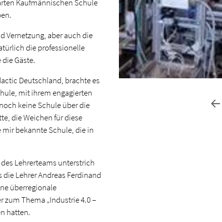
barten Kaufmännischen Schule
ben.
nd Vernetzung, aber auch die
rlich die professionelle
 die Gäste.
idactic Deutschland, brachte es
chule, mit ihrem engagierten
t noch keine Schule über die
te, die Weichen für diese
e mir bekannte Schule, die in
des Lehrerteams unterstrich
ss die Lehrer Andreas Ferdinand
ne überregionale
er zum Thema „Industrie 4.0 –
en hatten.