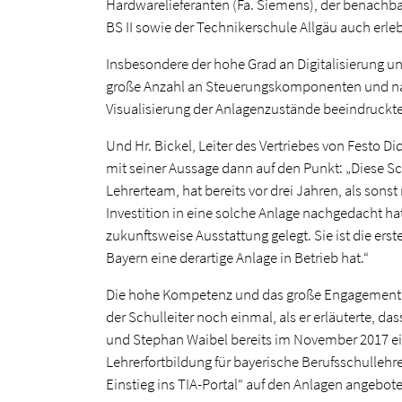
Hardwarelieferanten (Fa. Siemens), der benach
BS II sowie der Technikerschule Allgäu auch erle
Insbesondere der hohe Grad an Digitalisierung u
große Anzahl an Steuerungskomponenten und natü
Visualisierung der Anlagenzustände beeindruckte
Und Hr. Bickel, Leiter des Vertriebes von Festo D
mit seiner Aussage dann auf den Punkt: „Diese S
Lehrerteam, hat bereits vor drei Jahren, als sons
Investition in eine solche Anlage nachgedacht hat
zukunftsweise Ausstattung gelegt. Sie ist die erst
Bayern eine derartige Anlage in Betrieb hat.“
Die hohe Kompetenz und das große Engagement 
der Schulleiter noch einmal, als er erläuterte, da
und Stephan Waibel bereits im November 2017 ei
Lehrerfortbildung für bayerische Berufsschullehr
Einstieg ins TIA-Portal“ auf den Anlagen angebot