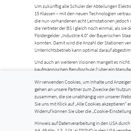
Um zukünftig alle Schüler der Abteilungen Elekt
15 Klassen – mit den neuen Technologien vertra
die nun vorhandenen acht Lernstationen jedoch n
die Vertreter der BS I gleich noch einmal, als sie 
Fördergelder „Industrie 4.0“ der Bayerischen Sta
konnten. Damit wird die Anzahl der Stationen ve
Unterrichtsbetrieb kann optimal darauf abgesti
Und auch an weiteren Visionen mangelt es nicht:
kaufmännischen Berufsschule 2 über ein Manufa
(MES) wird angestrebt, die IT-Berufe sollen über 
Wir verwenden Cookies, um Inhalte und Anzeigen z
Boot geholt werden und über den Einsatz von Dat
gehen an unsere Partner zum Zwecke der Nutzung
Anlagen in der virtuellen Realität wird auch bere
zusammen, die sie unabhängig von unserer Websi
Sie uns mit Klick auf „Alle Cookies akzeptieren“ er
Widerruf können Sie über die „Cookie-Einstellung
alle Nachrichten
Hinweis auf Datenverarbeitung in den USA durch Vi
Art. 49 Abs. 1 S. 1 lit. a) DSGVO in den USA ver