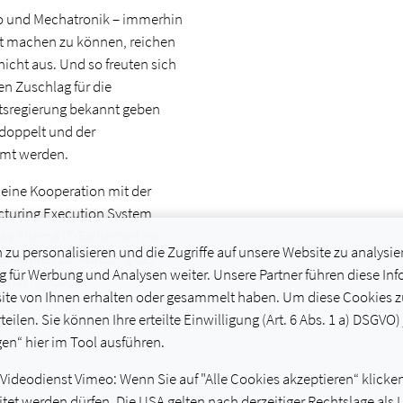
ro und Mechatronik – immerhin
ut machen zu können, reichen
icht aus. Und so freuten sich
den Zuschlag für die
atsregierung bekannt geben
rdoppelt und der
mmt werden.
 eine Kooperation mit der
cturing Execution System
das Thema IT-Sicherheit ins
u personalisieren und die Zugriffe auf unsere Website zu analysie
enbrillen zur Nutzung der
 für Werbung und Analysen weiter. Unsere Partner führen diese In
its nachgedacht.
te von Ihnen erhalten oder gesammelt haben. Um diese Cookies zu 
teilen. Sie können Ihre erteilte Einwilligung (Art. 6 Abs. 1 a) DSGVO)
en“ hier im Tool ausführen.
deodienst Vimeo: Wenn Sie auf "Alle Cookies akzeptieren“ klicken, 
arbeitet werden dürfen. Die USA gelten nach derzeitiger Rechtslage 