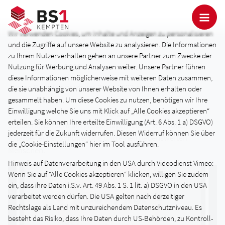
Wir verwenden Cookies, um Inhalte und Anzeigen zu personalisieren
Nachruf
und die Zugriffe auf unsere Website zu analysieren. Die Informationen
zu Ihrem Nutzerverhalten gehen an unsere Partner zum Zwecke der
Montag, 30.01.2023
Nutzung für Werbung und Analysen weiter. Unsere Partner führen
diese Informationen möglicherweise mit weiteren Daten zusammen,
Jürgen Ressel verstarb am 30.12.2022 plötzlich und
die sie unabhängig von unserer Website von Ihnen erhalten oder
unerwartet.
gesammelt haben. Um diese Cookies zu nutzen, benötigen wir Ihre
Einwilligung welche Sie uns mit Klick auf „Alle Cookies akzeptieren“
Wir verlieren mit ihm einen engagierten Lehrer, dem seine
erteilen. Sie können Ihre erteilte Einwilligung (Art. 6 Abs. 1 a) DSGVO)
SchülerInnen sehr am Herzen lagen, einen wertvollen
jederzeit für die Zukunft widerrufen. Diesen Widerruf können Sie über
Mitarbeiter der Schulleitung und einen liebenswerten
die „Cookie-Einstellungen“ hier im Tool ausführen.
Menschen.
Hinweis auf Datenverarbeitung in den USA durch Videodienst Vimeo:
Wenn Sie auf "Alle Cookies akzeptieren“ klicken, willigen Sie zudem
ein, dass ihre Daten i.S.v. Art. 49 Abs. 1 S. 1 lit. a) DSGVO in den USA
verarbeitet werden dürfen. Die USA gelten nach derzeitiger
Rechtslage als Land mit unzureichendem Datenschutzniveau. Es
besteht das Risiko, dass Ihre Daten durch US-Behörden, zu Kontroll-