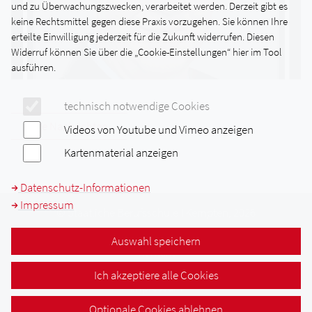
und zu Überwachungszwecken, verarbeitet werden. Derzeit gibt es
keine Rechtsmittel gegen diese Praxis vorzugehen. Sie können Ihre
erteilte Einwilligung jederzeit für die Zukunft widerrufen. Diesen
Widerruf können Sie über die „Cookie-Einstellungen“ hier im Tool
ausführen.
technisch notwendige Cookies
alle Nachrichten
Videos von Youtube und Vimeo anzeigen
Kartenmaterial anzeigen
Datenschutz-Informationen
Impressum
© Staatliche Berufsschule I Kempten, 2026
Auswahl speichern
Kontakt
Datenschutz
Ich akzeptiere alle Cookies
Impressum
Sitemap
Optionale Cookies ablehnen