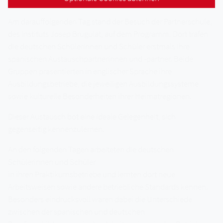
gekocht wurde.
Am darauffolgenden Tag stand der Besuch der Partnerschule,
des Instituts Josep Brugulat, auf dem Programm. Dort trafen
die deutschen Schülerinnen und Schüler erstmals ihre
spanischen Austauschpartnerinnen und -partner. Beide
Gruppen präsentierten in englischer Sprache ihre
Ausbildungsbetriebe, die jeweiligen Ausbildungssysteme
sowie kulturelle Besonderheiten ihrer Heimatregionen.
Dieser Austausch bot eine ideale Gelegenheit, sich
gegenseitig kennenzulernen.
An den folgenden Tagen arbeiteten die deutschen
Schülerinnen und Schüler
in ihren Praktikumsbetriebe und lernten dort neue
Arbeitsweisen sowie andere betriebliche Standards kennen.
Besonders eindrucksvoll waren dabei die Unterschiede
zwischen der spanischen und deutschen