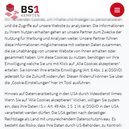
Wir verwenden Cookies, um Inhalte und Anzeigen zu personalisieren
Schüleraustausch nach Spanien –
und die Zugriffe auf unsere Website zu analysieren. Die Informationen
zu Ihrem Nutzerverhalten gehen an unsere Partner zum Zwecke der
Internationale Erfahrungen in Katalonien
Nutzung für Werbung und Analysen weiter. Unsere Partner führen
gesammelt
diese Informationen möglicherweise mit weiteren Daten zusammen,
die sie unabhängig von unserer Website von Ihnen erhalten oder
Freitag, 22.05.2026
gesammelt haben. Um diese Cookies zu nutzen, benötigen wir Ihre
Einwilligung welche Sie uns mit Klick auf „Alle Cookies akzeptieren“
Im Rahmen eines spannenden Schüleraustauschs mit 10-
erteilen. Sie können Ihre erteilte Einwilligung (Art. 6 Abs. 1 a) DSGVO)
tägigem Betriebspraktikum, der durch das Programm
jederzeit für die Zukunft widerrufen. Diesen Widerruf können Sie über
Erasmus+ finanziert wurde, durften zwölf Schülerinnen und
die „Cookie-Einstellungen“ hier im Tool ausführen.
Schüler aus den Abteilungen Mechatronik sowie
Hinweis auf Datenverarbeitung in den USA durch Videodienst Vimeo:
Elektrotechnik wertvolle internationale Erfahrungen in
Wenn Sie auf "Alle Cookies akzeptieren“ klicken, willigen Sie zudem
Spanien sammeln. Besonders bereichernd ist dabei, dass
ein, dass ihre Daten i.S.v. Art. 49 Abs. 1 S. 1 lit. a) DSGVO in den USA
Programme wie Erasmus+ jungen Menschen solche
verarbeitet werden dürfen. Die USA gelten nach derzeitiger
internationalen Begegnungen ermöglichen und damit den
Rechtslage als Land mit unzureichendem Datenschutzniveau. Es
interkulturellen Austausch sowie die persönliche Entwicklung
besteht das Risiko, dass Ihre Daten durch US-Behörden, zu Kontroll-