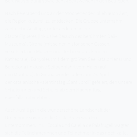
Berufsausbildung sowie den Arbeitsweisen in den Betrieben.
Nach Feierabend und an den Wochenenden blieb auch Zeit,
die Region kulturell zu entdecken. Die Gruppe unternahm
zahlreiche Ausflüge, unter anderem in die
Städte Figueres (inklusive Besuch des berühmten Dalí-
Museums), Girona (mit seinen historischen Gassen,
verschiedenen Museen und der beeindruckenden
Kathedrale), Banyoles (mit dem größten See Kataloniens) und
Barcelona (inklusive Seilbahnfahrt vom Hafen auf
den Montjuïc). In Girona wurde zudem am 23. April
der katalanische Valentinstag „Sant Jordi“ gefeiert, den unsere
Schülerinnen und Schüler ab dem Nachmittag
ebenfalls miterlebten.
Auch Ausflüge in die wunderschöne Landschaft der
Umgebung sowie an die Costa Brava wurden
unternommen. In L´Escala und Calella de Palafrugell wagten
sich die Teilnehmerinnen und Teilnehmer in das noch kalte,