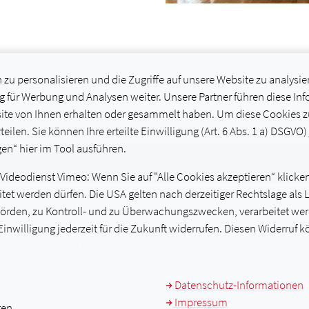
u personalisieren und die Zugriffe auf unsere Website zu analysie
 für Werbung und Analysen weiter. Unsere Partner führen diese In
te von Ihnen erhalten oder gesammelt haben. Um diese Cookies zu 
teilen. Sie können Ihre erteilte Einwilligung (Art. 6 Abs. 1 a) DSGVO)
en“ hier im Tool ausführen.
Kontak
deodienst Vimeo: Wenn Sie auf "Alle Cookies akzeptieren“ klicken, 
arbeitet werden dürfen. Die USA gelten nach derzeitiger Rechtslage 
l.
+49 831 25385 - 110
hörden, zu Kontroll- und zu Überwachungszwecken, verarbeitet werd
ax
+49 831 25385 - 192
 Einwilligung jederzeit für die Zukunft widerrufen. Diesen Widerruf 
ail
bs1
@
bs1-kempten
.
de
Datenschutz-Informationen
Impressum
gen