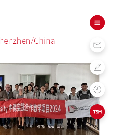
 Shenzhen/China
Kontakt
Formulare
WebUntis