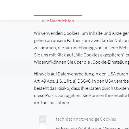
alle Nachrichten
Wir verwenden Cookies, um Inhalte und Anzeigen z
gehen an unsere Partner zum Zwecke der Nutzung
zusammen, die sie unabhängig von unserer Websi
Sie uns mit Klick auf „Alle Cookies akzeptieren“ er
Widerruf können Sie über die „Cookie-Einstellung
© Staatliche Berufsschule I Kempten, 2026
Hinweis auf Datenverarbeitung in den USA durch Vi
Art. 49 Abs. 1 S. 1 lit. a) DSGVO in den USA ver
Staatliche Berufsschule I Kempten
Te
besteht das Risiko, dass Ihre Daten durch US-Be
Kotterner Straße 43
F
diese Praxis vorzugehen. Sie können Ihre erteilte
87435 Kempten
M
im Tool ausführen.
technisch notwendige Cookies
Videos von Youtube und Vimeo anzei