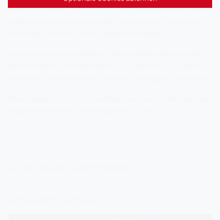
dieser Multiplikatoren ist nun, in ihren Heimatländern weitere
Ausbilder und Lehrer zu schulen, die wiederum Schüler und
Studenten in der PV-Technik ausbilden werden.
Zahlreiche der neu erstellten, digitalen Materialien konnten
die beteiligten Lehrkräfte bereits im Unterricht und während
der Homeschooling-Phasen an der BS1 erfolgreich einsetzen.
Einen kleinen Einblick in die Arbeit des Teams bieten die neu
erstellten Info-Videos unter folgenden Links:
Impressionen
Modulares Schulungssystem
sowie ein Besuch unserer Homepage
www.vet4africa.com
Viel Spaß beim Anschauen...