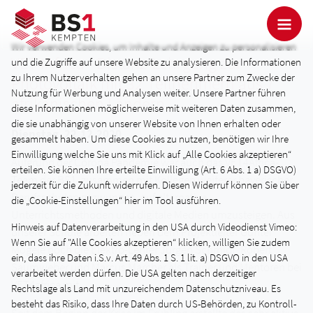
Wir verwenden Cookies, um Inhalte und Anzeigen zu personalisieren
VET4Africa - Distanz-Lehrgang zur
und die Zugriffe auf unsere Website zu analysieren. Die Informationen
zu Ihrem Nutzerverhalten gehen an unsere Partner zum Zwecke der
Photovoltaik mit 32 Teilnehmern aus 7
Nutzung für Werbung und Analysen weiter. Unsere Partner führen
afrikanischen Ländern
diese Informationen möglicherweise mit weiteren Daten zusammen,
die sie unabhängig von unserer Website von Ihnen erhalten oder
Dienstag, 22.12.2020
gesammelt haben. Um diese Cookies zu nutzen, benötigen wir Ihre
Einwilligung welche Sie uns mit Klick auf „Alle Cookies akzeptieren“
Aufgrund der Corona Pandemie war auch das VET4Africa-
erteilen. Sie können Ihre erteilte Einwilligung (Art. 6 Abs. 1 a) DSGVO)
Team der BS1, zusammen mit Kollegen weiterer bayerischer
jederzeit für die Zukunft widerrufen. Diesen Widerruf können Sie über
Berufsschulen gezwungen, auf alternative
die „Cookie-Einstellungen“ hier im Tool ausführen.
Unterrichtsmethoden und digitale Medien umzusteigen. Aus
Hinweis auf Datenverarbeitung in den USA durch Videodienst Vimeo:
unserer Schule arbeiten neben dem Projektleiter Günter
Wenn Sie auf "Alle Cookies akzeptieren“ klicken, willigen Sie zudem
Mögele noch die Elektro-Lehrer Jürgen Schmidt, Robert
ein, dass ihre Daten i.S.v. Art. 49 Abs. 1 S. 1 lit. a) DSGVO in den USA
Saumweber und Marcus Marcher als Trainer und Mentoren bei
verarbeitet werden dürfen. Die USA gelten nach derzeitiger
VET4africa mit.
Rechtslage als Land mit unzureichendem Datenschutzniveau. Es
besteht das Risiko, dass Ihre Daten durch US-Behörden, zu Kontroll-